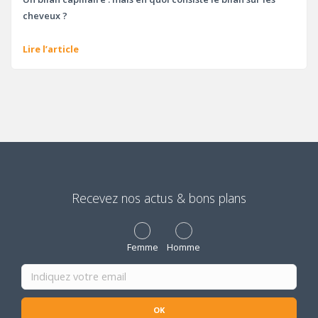
cheveux ?
Lire l’article
Recevez nos actus & bons plans
Femme
Homme
OK